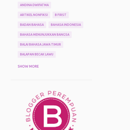
ANDINA DWIFATMA
ARTIKEL NONFIKSI
B FIRST
BADAN BAHASA
BAHASA INDONESIA
BAHASA MENUNJUKKAN BANGSA
BALAI BAHASA JAWA TIMUR
BALAPAN BECAK LAWU
BARBARA ENI
BENTANG PUSTAKA
SHOW MORE
BERTUALANG
BIMTEK KEPENULISAN BERBASIS KONTEN LOKAL JAWA TIMUR 2025
BISBUL
BLOGGER
BLOGGING
BPJS KESEHATAN
BUAH
BUAH MENTEGA
BUKTI PEMBAYARAN PKB
BUKU