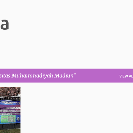
Skip to main content
ia
rsitas Muhammadiyah Madiun
VIEW AL
+
4