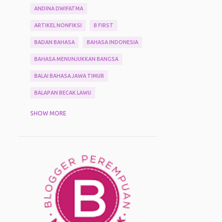
ANDINA DWIFATMA
ARTIKEL NONFIKSI
B FIRST
BADAN BAHASA
BAHASA INDONESIA
BAHASA MENUNJUKKAN BANGSA
BALAI BAHASA JAWA TIMUR
BALAPAN BECAK LAWU
BARBARA ENI
BENTANG PUSTAKA
SHOW MORE
BERTUALANG
BIMTEK KEPENULISAN BERBASIS KONTEN LOKAL JAWA TIMUR 2025
BISBUL
BLOGGER
BLOGGING
BPJS KESEHATAN
BUAH
BUAH MENTEGA
BUKTI PEMBAYARAN PKB
BUKU